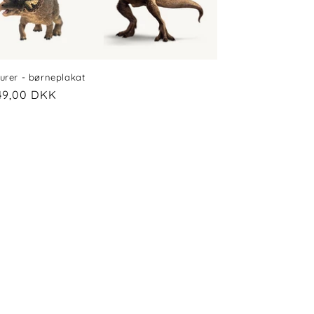
urer - børneplakat
alpris
49,00 DKK