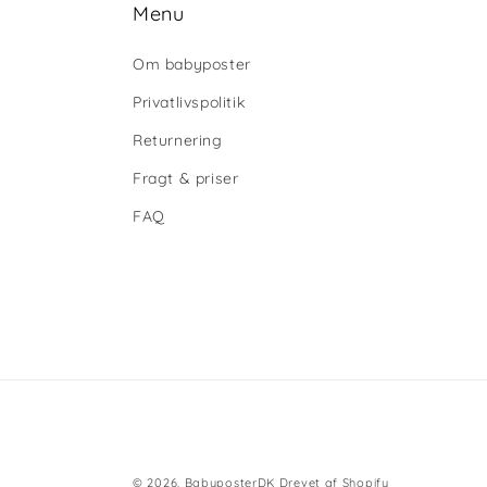
Menu
Om babyposter
Privatlivspolitik
Returnering
Fragt & priser
FAQ
© 2026,
BabyposterDK
Drevet af Shopify