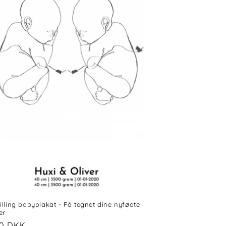
villing babyplakat - Få tegnet dine nyfødte
er
alpris
00 DKK