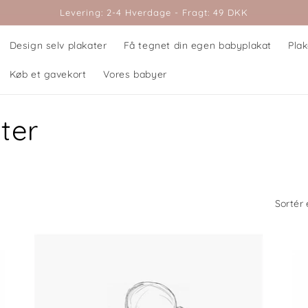
Levering: 2-4 Hverdage - Fragt: 49 DKK
Design selv plakater
Få tegnet din egen babyplakat
Plak
Køb et gavekort
Vores babyer
ter
Sortér 