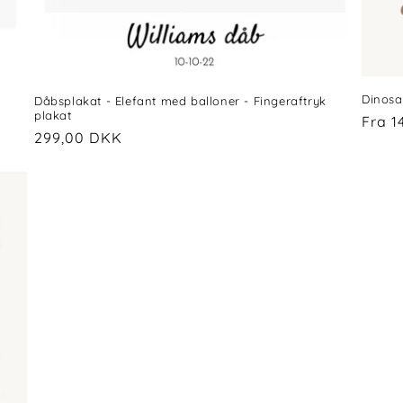
Dinosa
Dåbsplakat - Elefant med balloner - Fingeraftryk
plakat
Norm
Fra 1
Normalpris
299,00 DKK