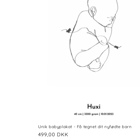
k
t
i
o
n
:
Unik babyplakat - Få tegnet dit nyfødte barn
Normalpris
499,00 DKK