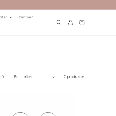
ater
Rammer
Log
Indkøbskurv
ind
efter:
7 produkter