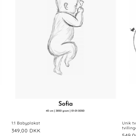
1:1 Babyplakat
Unik t
tvilling
Normalpris
349,00 DKK
Norm
549,